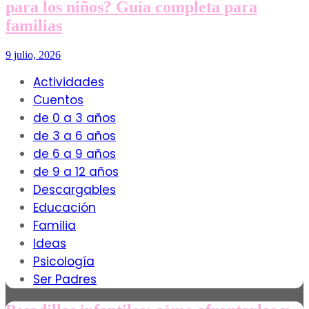
para los niños? Guía completa para
familias
9 julio, 2026
Actividades
Cuentos
de 0 a 3 años
de 3 a 6 años
de 6 a 9 años
de 9 a 12 años
Descargables
Educación
Familia
Ideas
Psicología
Ser Padres