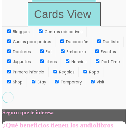
Cards View
Bloggers
Centros educativos
Cursos para padres
Decoración
Dentista
Doctores
Eat
Embarazo
Eventos
Juguetes
Libros
Nannies
Part Time
Primera infancia
Regalos
Ropa
Shop
Stay
Temporary
Visit
Seguro que te interesa
¿Qué beneficios tienen los audiolibros