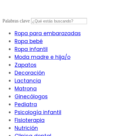
Saltar
al
contenido
Palabras clave
Ropa para embarazadas
Ropa bebé
Ropa infantil
Moda madre e hija/o
Zapatos
Decoración
Lactancia
Matrona
Ginecólogos
Pediatra
Psicología infantil
Fisioterapia
Nutrición