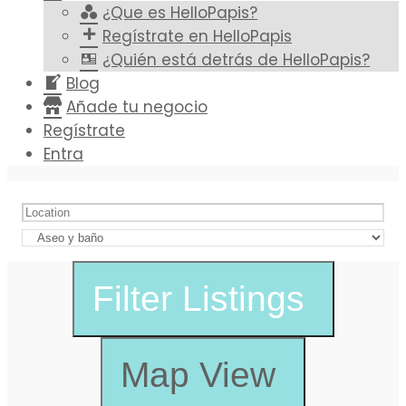
¿Que es HelloPapis?
Regístrate en HelloPapis
¿Quién está detrás de HelloPapis?
Blog
Añade tu negocio
Regístrate
Entra
Filter
Listings
Map View