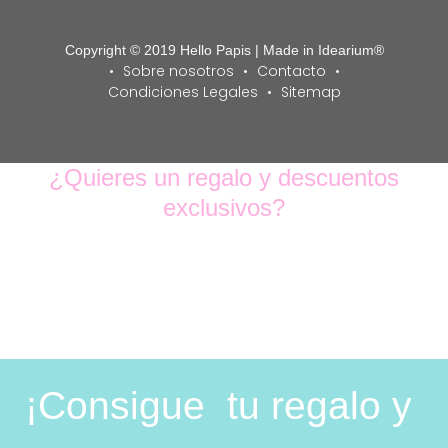
Copyright © 2019 Hello Papis | Made in Idearium®
Sobre nosotros
Contacto
Condiciones Legales
Sitemap
¿Quieres un regalo y descuentos
exclusivos?
SOLO POR SER MIEMBRO DE HELLOPAPIS TE
BENEFICIARÁS DE DESCUENTOS EN ROPA,
VIAJES, EVENTOS,…
¡Consigue tu regalo y