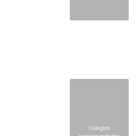
44
2
12
Colegios