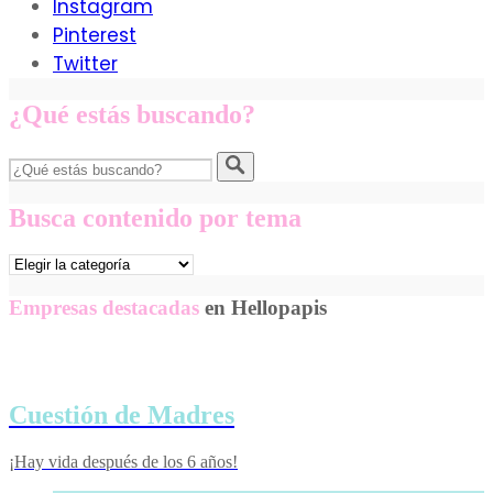
Instagram
Pinterest
Twitter
¿Qué estás buscando?
Busca contenido por tema
Busca
contenido
por
Empresas destacadas
en Hellopapis
tema
Cuestión de Madres
¡Hay vida después de los 6 años!