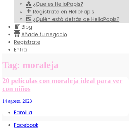
¿Que es HelloPapis?
Regístrate en HelloPapis
¿Quién está detrás de HelloPapis?
Blog
Añade tu negocio
Regístrate
Entra
Tag: moraleja
20 películas con moraleja ideal para ver
con niños
14 agosto, 2023
Familia
Facebook