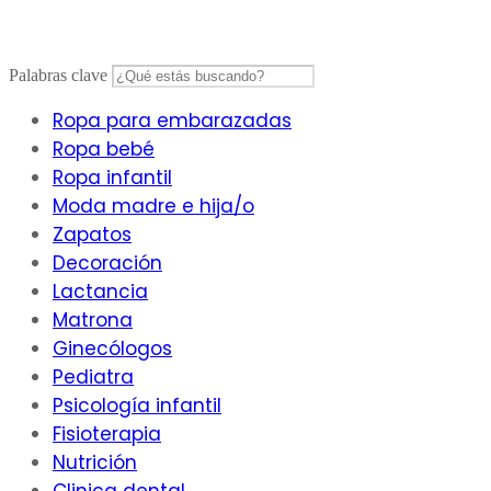
Saltar
al
contenido
Palabras clave
Ropa para embarazadas
Ropa bebé
Ropa infantil
Moda madre e hija/o
Zapatos
Decoración
Lactancia
Matrona
Ginecólogos
Pediatra
Psicología infantil
Fisioterapia
Nutrición