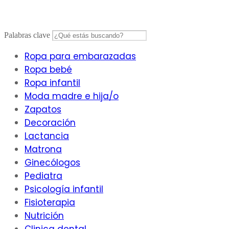
Saltar
al
contenido
Palabras clave
Ropa para embarazadas
Ropa bebé
Ropa infantil
Moda madre e hija/o
Zapatos
Decoración
Lactancia
Matrona
Ginecólogos
Pediatra
Psicología infantil
Fisioterapia
Nutrición