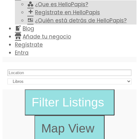
¿Que es HelloPapis?
Regístrate en HelloPapis
¿Quién está detrás de HelloPapis?
Blog
Añade tu negocio
Regístrate
Entra
Filter
Listings
Map View