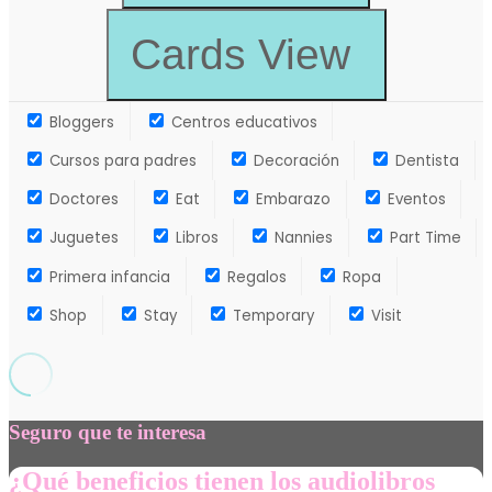
Cards View
Bloggers
Centros educativos
Cursos para padres
Decoración
Dentista
Doctores
Eat
Embarazo
Eventos
Juguetes
Libros
Nannies
Part Time
Primera infancia
Regalos
Ropa
Shop
Stay
Temporary
Visit
Seguro que te interesa
¿Qué beneficios tienen los audiolibros