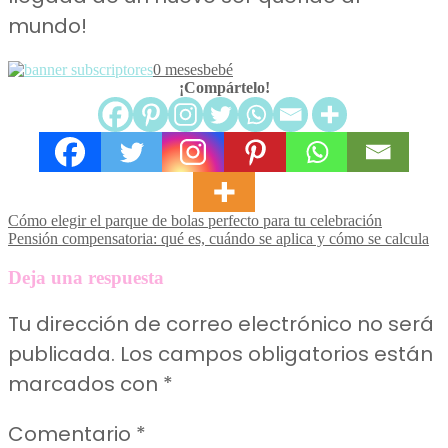
mundo!
0 meses
bebé
¡Compártelo!
Navegación
Cómo elegir el parque de bolas perfecto para tu celebración
Pensión compensatoria: qué es, cuándo se aplica y cómo se calcula
de
entradas
Deja una respuesta
Tu dirección de correo electrónico no será
publicada.
Los campos obligatorios están
marcados con
*
Comentario
*