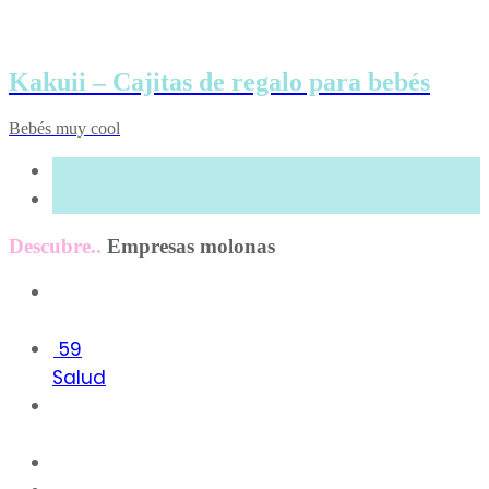
Kakuii – Cajitas de regalo para bebés
Bebés muy cool
Descubre..
Empresas molonas
2
59
Salud
3