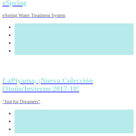
eSpring
eSpring Water Treatment System
LaPiyama, ¡Nueva Colección
Otoño/Invierno 2017-18!
"Just for Dreamers"