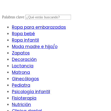
Saltar
al
contenido
Palabras clave
Ropa para embarazadas
Ropa bebé
Ropa infantil
Moda madre e hija/o
Zapatos
Decoración
Lactancia
Matrona
Ginecólogos
Pediatra
Psicología infantil
Fisioterapia
Nutrición