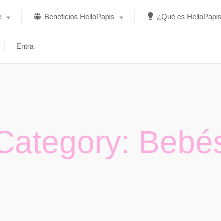
e
Beneficios HelloPapis
¿Qué es HelloPapi
Entra
Descuentos y
¿Que es HelloPapis?
promociones
Sorteos
Regístrate en
HelloPapis
Cuentos
Calculadoras
¿Quién está detrás
Category: Bebé
de HelloPapis?
¿Eres una empresa?