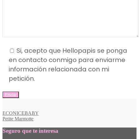
Si, acepto que Hellopapis se ponga
en contacto conmigo para enviarme
información relacionada con mi
petición.
Navegación
ECONICEBABY
Petite Marmotte
de
entradas
Seguro que te interesa