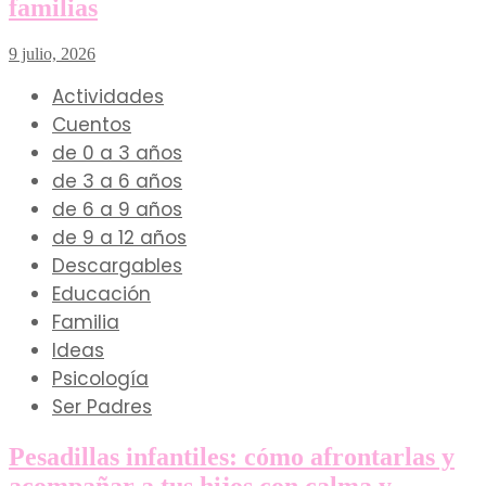
familias
9 julio, 2026
Actividades
Cuentos
de 0 a 3 años
de 3 a 6 años
de 6 a 9 años
de 9 a 12 años
Descargables
Educación
Familia
Ideas
Psicología
Ser Padres
Pesadillas infantiles: cómo afrontarlas y
acompañar a tus hijos con calma y