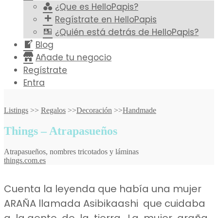
¿Que es HelloPapis?
Regístrate en HelloPapis
¿Quién está detrás de HelloPapis?
Blog
Añade tu negocio
Regístrate
Entra
Listings
>>
Regalos
>>
Decoración
>>
Handmade
Things – Atrapasueños
Atrapasueños, nombres tricotados y láminas
things.com.es
Cuenta la leyenda que había una mujer
ARAÑA llamada Asibikaashi que cuidaba
a la gente de la tierra. La mujer araña,