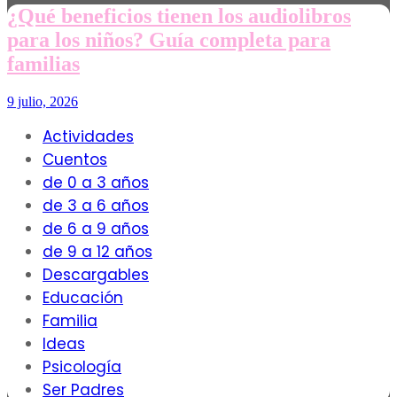
¿Qué beneficios tienen los audiolibros
para los niños? Guía completa para
familias
9 julio, 2026
Actividades
Cuentos
de 0 a 3 años
de 3 a 6 años
de 6 a 9 años
de 9 a 12 años
Descargables
Educación
Familia
Ideas
Psicología
Ser Padres