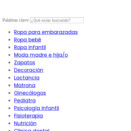
Saltar
al
contenido
Palabras clave
Ropa para embarazadas
Ropa bebé
Ropa infantil
Moda madre e hija/o
Zapatos
Decoración
Lactancia
Matrona
Ginecólogos
Pediatra
Psicología infantil
Fisioterapia
Nutrición