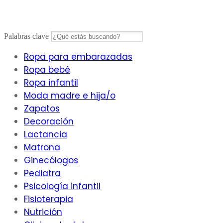
Saltar
al
contenido
Palabras clave
Ropa para embarazadas
Ropa bebé
Ropa infantil
Moda madre e hija/o
Zapatos
Decoración
Lactancia
Matrona
Ginecólogos
Pediatra
Psicología infantil
Fisioterapia
Nutrición