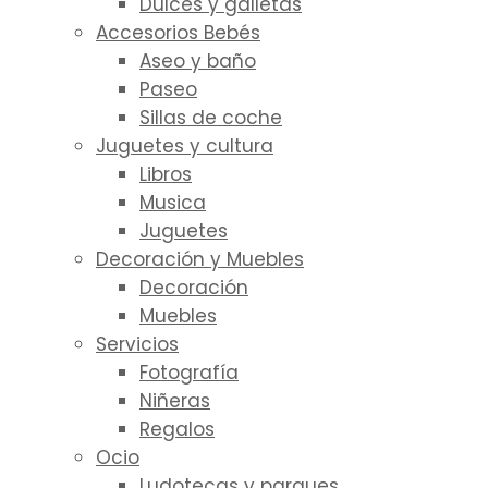
Dulces y galletas
Accesorios Bebés
Aseo y baño
Paseo
Sillas de coche
Juguetes y cultura
Libros
Musica
Juguetes
Decoración y Muebles
Decoración
Muebles
Servicios
Fotografía
Niñeras
Regalos
Ocio
Ludotecas y parques