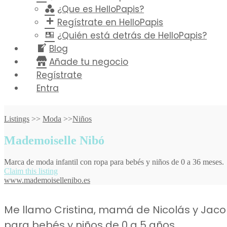
¿Que es HelloPapis?
Regístrate en HelloPapis
¿Quién está detrás de HelloPapis?
Blog
Añade tu negocio
Regístrate
Entra
Listings
>>
Moda
>>
Niños
Mademoiselle Nibó
Marca de moda infantil con ropa para bebés y niños de 0 a 36 meses.
Claim this listing
www.mademoisellenibo.es
Me llamo Cristina, mamá de Nicolás y Jaco
para bebés y niños de 0 a 5 años.