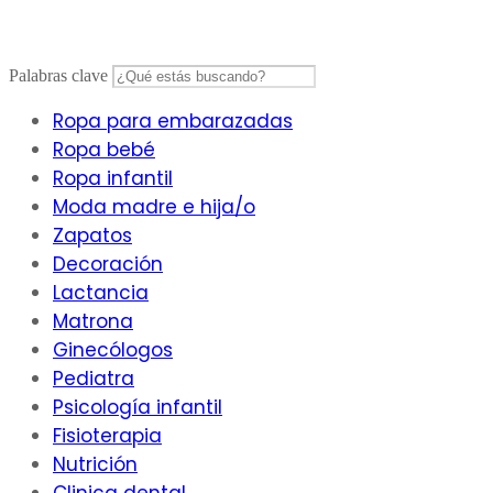
Saltar
al
contenido
Palabras clave
Ropa para embarazadas
Ropa bebé
Ropa infantil
Moda madre e hija/o
Zapatos
Decoración
Lactancia
Matrona
Ginecólogos
Pediatra
Psicología infantil
Fisioterapia
Nutrición