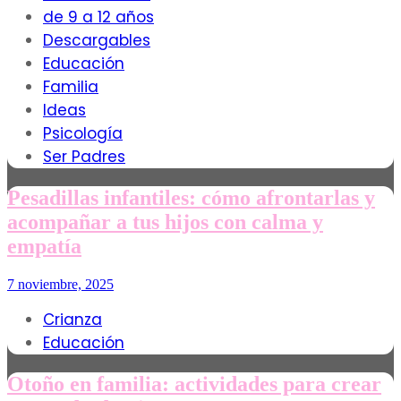
de 9 a 12 años
Descargables
Educación
Familia
Ideas
Psicología
Ser Padres
Pesadillas infantiles: cómo afrontarlas y
acompañar a tus hijos con calma y
empatía
7 noviembre, 2025
Crianza
Educación
Otoño en familia: actividades para crear