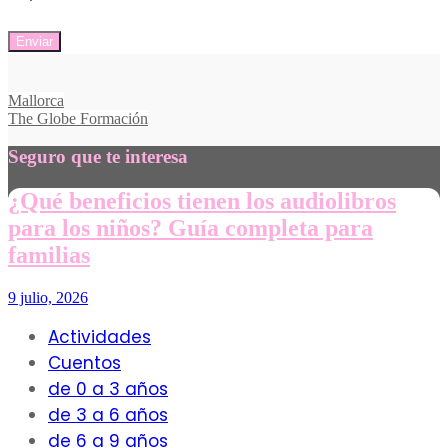
Navegación
Mallorca
The Globe Formación
de
entradas
Seguro que te interesa
¿Qué beneficios tienen los audiolibros
para los niños? Guía completa para
familias
9 julio, 2026
Actividades
Cuentos
de 0 a 3 años
de 3 a 6 años
de 6 a 9 años