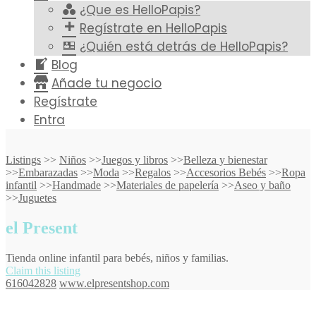
¿Que es HelloPapis?
Regístrate en HelloPapis
¿Quién está detrás de HelloPapis?
Blog
Añade tu negocio
Regístrate
Entra
Listings
>>
Niños
>>
Juegos y libros
>>
Belleza y bienestar
>>
Embarazadas
>>
Moda
>>
Regalos
>>
Accesorios Bebés
>>
Ropa
infantil
>>
Handmade
>>
Materiales de papelería
>>
Aseo y baño
>>
Juguetes
el Present
Tienda online infantil para bebés, niños y familias.
Claim this listing
616042828
www.elpresentshop.com