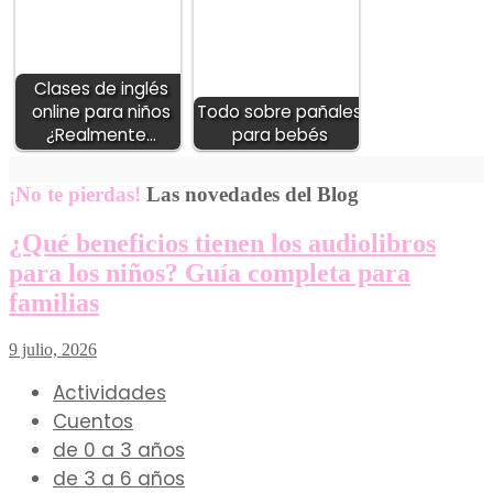
Clases de inglés
online para niños
Todo sobre pañales
¿Realmente…
para bebés
¡No te pierdas!
Las novedades del Blog
¿Qué beneficios tienen los audiolibros
para los niños? Guía completa para
familias
9 julio, 2026
Actividades
Cuentos
de 0 a 3 años
de 3 a 6 años