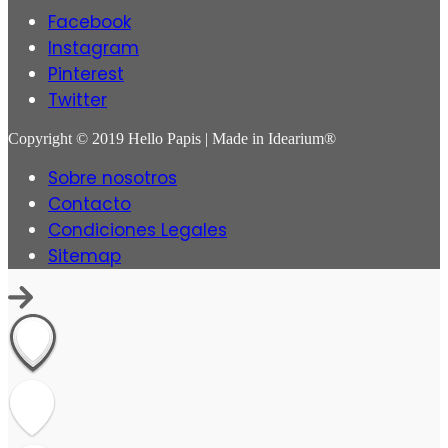
Facebook
Instagram
Pinterest
Twitter
Copyright © 2019 Hello Papis | Made in Idearium®
Sobre nosotros
Contacto
Condiciones Legales
Sitemap