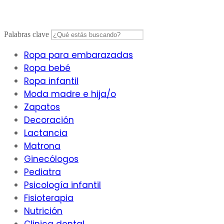
Saltar
al
contenido
Palabras clave
Ropa para embarazadas
Ropa bebé
Ropa infantil
Moda madre e hija/o
Zapatos
Decoración
Lactancia
Matrona
Ginecólogos
Pediatra
Psicología infantil
Fisioterapia
Nutrición