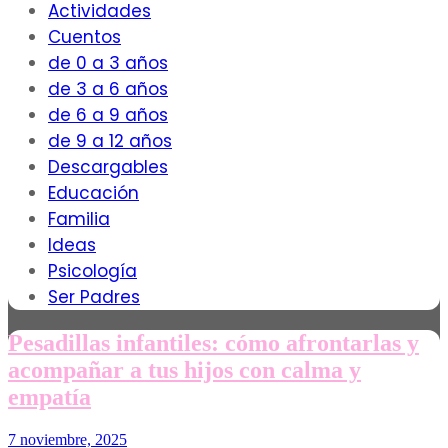
Actividades
Cuentos
de 0 a 3 años
de 3 a 6 años
de 6 a 9 años
de 9 a 12 años
Descargables
Educación
Familia
Ideas
Psicología
Ser Padres
Pesadillas infantiles: cómo afrontarlas y
acompañar a tus hijos con calma y
empatía
7 noviembre, 2025