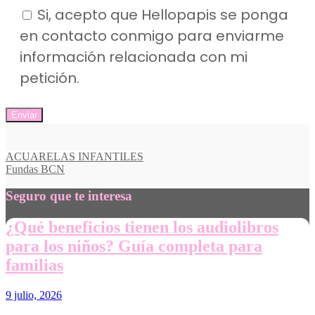
Si, acepto que Hellopapis se ponga
en contacto conmigo para enviarme
información relacionada con mi
petición.
Navegación
ACUARELAS INFANTILES
Fundas BCN
de
entradas
Seguro que te interesa
¿Qué beneficios tienen los audiolibros
para los niños? Guía completa para
familias
9 julio, 2026