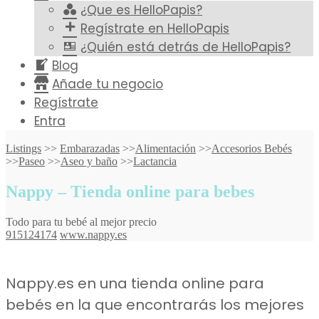
¿Que es HelloPapis?
Regístrate en HelloPapis
¿Quién está detrás de HelloPapis?
Blog
Añade tu negocio
Regístrate
Entra
Listings
>>
Embarazadas
>>
Alimentación
>>
Accesorios Bebés
>>
Paseo
>>
Aseo y baño
>>
Lactancia
Nappy – Tienda online para bebes
Todo para tu bebé al mejor precio
915124174
www.nappy.es
Nappy.es en una tienda online para
bebés en la que encontrarás los mejores