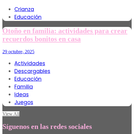
Crianza
Educación
Otoño en familia: actividades para crear
recuerdos bonitos en casa
29 octubre, 2025
Actividades
Descargables
Educación
Familia
Ideas
Juegos
View All
Síguenos en las redes sociales