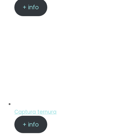
+ info
Captura ternura
+ info