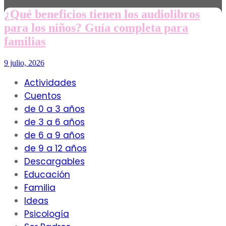
¿Qué beneficios tienen los audiolibros
para los niños? Guía completa para
familias
9 julio, 2026
Actividades
Cuentos
de 0 a 3 años
de 3 a 6 años
de 6 a 9 años
de 9 a 12 años
Descargables
Educación
Familia
Ideas
Psicología