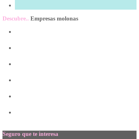
Descubre..
Empresas molonas
59
19
5
19
52
12
Seguro que te interesa