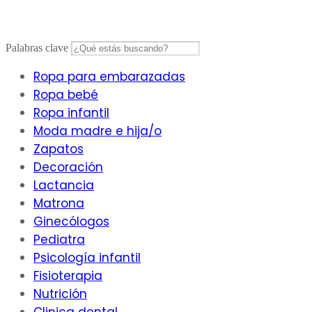
Saltar
al
contenido
Palabras clave
Ropa para embarazadas
Ropa bebé
Ropa infantil
Moda madre e hija/o
Zapatos
Decoración
Lactancia
Matrona
Ginecólogos
Pediatra
Psicología infantil
Fisioterapia
Nutrición