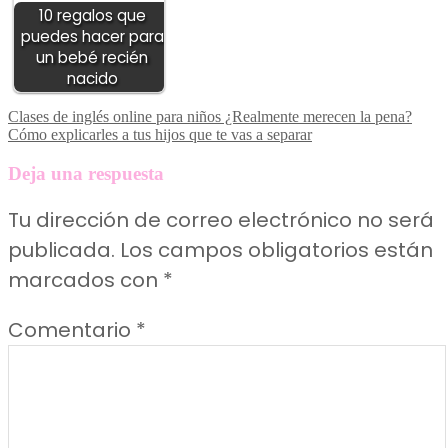
10 regalos que
puedes hacer para
un bebé recién
nacido
Navegación
Clases de inglés online para niños ¿Realmente merecen la pena?
Cómo explicarles a tus hijos que te vas a separar
de
entradas
Deja una respuesta
Tu dirección de correo electrónico no será
publicada.
Los campos obligatorios están
marcados con
*
Comentario
*