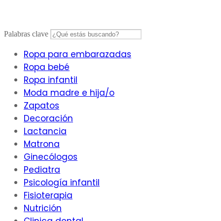
Saltar
al
contenido
Palabras clave
Ropa para embarazadas
Ropa bebé
Ropa infantil
Moda madre e hija/o
Zapatos
Decoración
Lactancia
Matrona
Ginecólogos
Pediatra
Psicología infantil
Fisioterapia
Nutrición