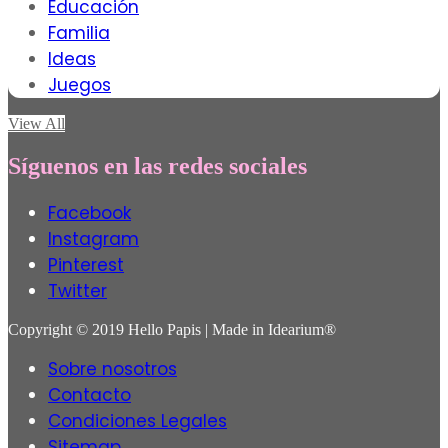
Educación
Familia
Ideas
Juegos
View All
Síguenos en las redes sociales
Facebook
Instagram
Pinterest
Twitter
Copyright © 2019 Hello Papis | Made in Idearium®
Sobre nosotros
Contacto
Condiciones Legales
Sitemap