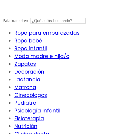
Saltar
al
contenido
Palabras clave
Ropa para embarazadas
Ropa bebé
Ropa infantil
Moda madre e hija/o
Zapatos
Decoración
Lactancia
Matrona
Ginecólogos
Pediatra
Psicología infantil
Fisioterapia
Nutrición