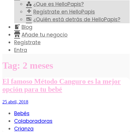
¿Que es HelloPapis?
Regístrate en HelloPapis
¿Quién está detrás de HelloPapis?
Blog
Añade tu negocio
Regístrate
Entra
Tag: 2 meses
El famoso Método Canguro es la mejor
opción para tu bebé
25 abril, 2018
Bebés
Colaboradoras
Crianza