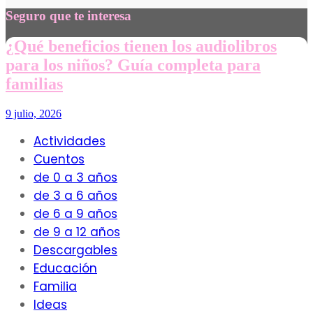
Seguro que te interesa
¿Qué beneficios tienen los audiolibros
para los niños? Guía completa para
familias
9 julio, 2026
Actividades
Cuentos
de 0 a 3 años
de 3 a 6 años
de 6 a 9 años
de 9 a 12 años
Descargables
Educación
Familia
Ideas